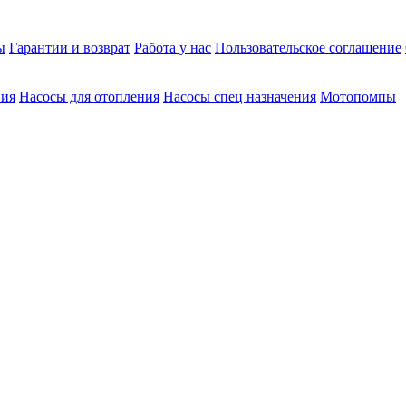
ы
Гарантии и возврат
Работа у нас
Пользовательское соглашение
ния
Насосы для отопления
Насосы спец назначения
Мотопомпы