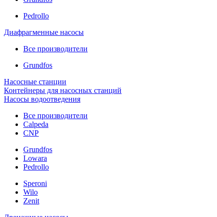
Pedrollo
Диафрагменные насосы
Все производители
Grundfos
Насосные станции
Контейнеры для насосных станций
Насосы водоотведения
Все производители
Calpeda
CNP
Grundfos
Lowara
Pedrollo
Speroni
Wilo
Zenit