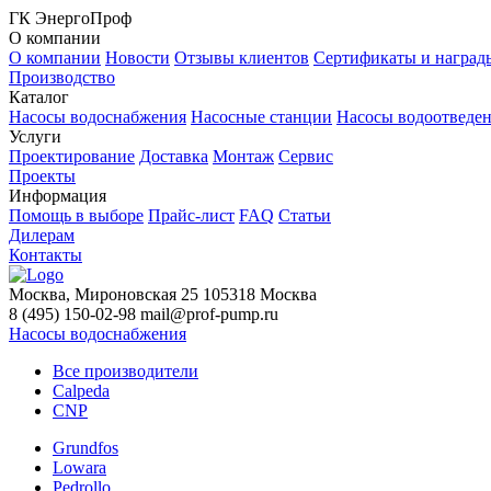
ГК ЭнергоПроф
О компании
О компании
Новости
Отзывы клиентов
Сертификаты и наград
Производство
Каталог
Насосы водоснабжения
Насосные станции
Насосы водоотведе
Услуги
Проектирование
Доставка
Монтаж
Сервис
Проекты
Информация
Помощь в выборе
Прайс-лист
FAQ
Статьи
Дилерам
Контакты
Москва, Мироновская 25
105318
Москва
8 (495) 150-02-98
mail@prof-pump.ru
Насосы водоснабжения
Все производители
Calpeda
CNP
Grundfos
Lowara
Pedrollo