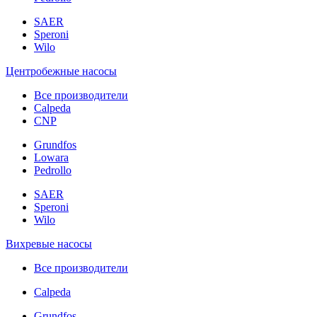
SAER
Speroni
Wilo
Центробежные насосы
Все производители
Calpeda
CNP
Grundfos
Lowara
Pedrollo
SAER
Speroni
Wilo
Вихревые насосы
Все производители
Calpeda
Grundfos