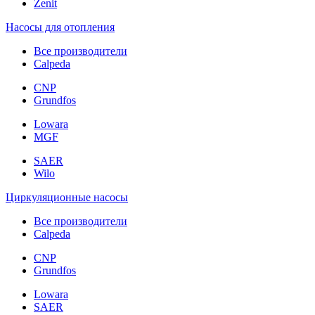
Zenit
Насосы для отопления
Все производители
Calpeda
CNP
Grundfos
Lowara
MGF
SAER
Wilo
Циркуляционные насосы
Все производители
Calpeda
CNP
Grundfos
Lowara
SAER