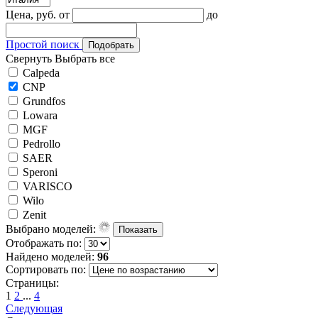
Цена, руб.
от
до
Простой поиск
Подобрать
Свернуть
Выбрать все
Calpeda
CNP
Grundfos
Lowara
MGF
Pedrollo
SAER
Speroni
VARISCO
Wilo
Zenit
Выбрано моделей:
Показать
Отображать по:
Найдено моделей:
96
Сортировать по:
Страницы:
1
2
...
4
Следующая