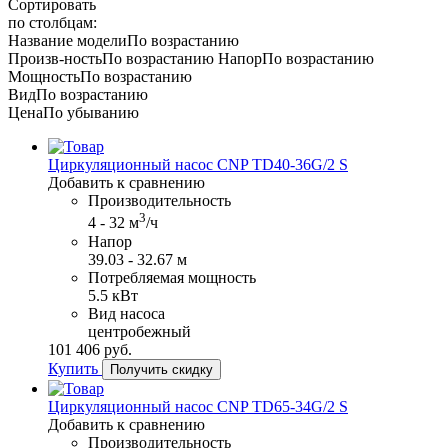
Сортировать
по столбцам:
Название модели
По возрастанию
Произв-ность
По воз­растанию
Напор
По воз­растанию
Мощность
По воз­растанию
Вид
По воз­растанию
Цена
По убыванию
Циркуляционный насос CNP TD40-36G/2 S
Добавить к сравнению
Производительность
3
4 - 32 м
/ч
Напор
39.03 - 32.67 м
Потребляемая мощность
5.5 кВт
Вид насоса
центробежный
101​ 406 руб.
Купить
Получить скидку
Циркуляционный насос CNP TD65-34G/2 S
Добавить к сравнению
Производительность