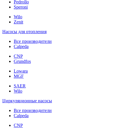
Pedrollo
Speroni
Wilo
Zenit
Насосы для отопления
Все производители
Calpeda
CNP
Grundfos
Lowara
MGF
SAER
Wilo
Циркуляционные насосы
Все производители
Calpeda
CNP