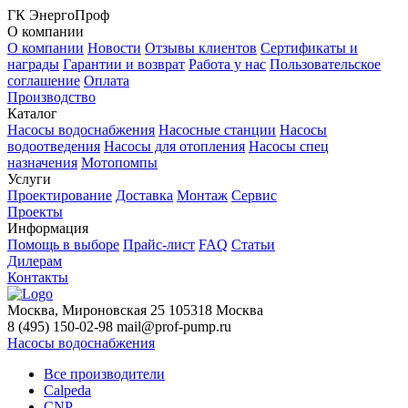
ГК ЭнергоПроф
О компании
О компании
Новости
Отзывы клиентов
Сертификаты и
награды
Гарантии и возврат
Работа у нас
Пользовательское
соглашение
Оплата
Производство
Каталог
Насосы водоснабжения
Насосные станции
Насосы
водоотведения
Насосы для отопления
Насосы спец
назначения
Мотопомпы
Услуги
Проектирование
Доставка
Монтаж
Сервис
Проекты
Информация
Помощь в выборе
Прайс-лист
FAQ
Статьи
Дилерам
Контакты
Москва, Мироновская 25
105318
Москва
8 (495) 150-02-98
mail@prof-pump.ru
Насосы водоснабжения
Все производители
Calpeda
CNP