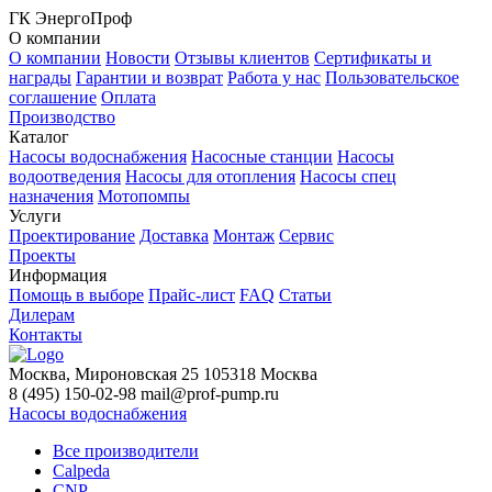
ГК ЭнергоПроф
О компании
О компании
Новости
Отзывы клиентов
Сертификаты и
награды
Гарантии и возврат
Работа у нас
Пользовательское
соглашение
Оплата
Производство
Каталог
Насосы водоснабжения
Насосные станции
Насосы
водоотведения
Насосы для отопления
Насосы спец
назначения
Мотопомпы
Услуги
Проектирование
Доставка
Монтаж
Сервис
Проекты
Информация
Помощь в выборе
Прайс-лист
FAQ
Статьи
Дилерам
Контакты
Москва, Мироновская 25
105318
Москва
8 (495) 150-02-98
mail@prof-pump.ru
Насосы водоснабжения
Все производители
Calpeda
CNP