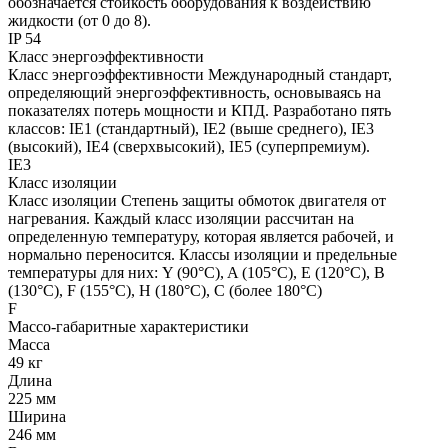
обозначается стойкость оборудования к воздействию
жидкости (от 0 до 8).
IP 54
Класс энергоэффективности
Класс энергоэффективности
Международный стандарт,
определяющий энергоэффективность, основываясь на
показателях потерь мощности и КПД. Разработано пять
классов: IE1 (стандартный), IE2 (выше среднего), IE3
(высокий), IE4 (сверхвысокий), IE5 (суперпремиум).
IE3
Класс изоляции
Класс изоляции
Степень защиты обмоток двигателя от
нагревания. Каждый класс изоляции рассчитан на
определенную температуру, которая является рабочей, и
нормально переносится. Классы изоляции и предельные
температуры для них: Y (90°С), A (105°С), E (120°С), B
(130°С), F (155°С), H (180°С), C (более 180°С)
F
Массо-габаритные характеристики
Масса
49 кг
Длина
225 мм
Ширина
246 мм