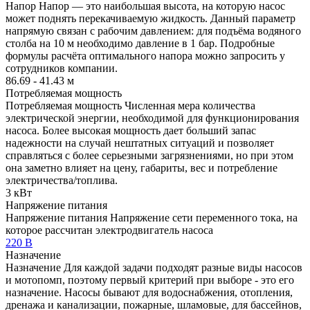
Напор
Напор — это наибольшая высота, на которую насос
может поднять перекачиваемую жидкость. Данный параметр
напрямую связан с рабочим давлением: для подъёма водяного
столба на 10 м необходимо давление в 1 бар. Подробные
формулы расчёта оптимального напора можно запросить у
сотрудников компании.
86.69 - 41.43 м
Потребляемая мощность
Потребляемая мощность
Численная мера количества
электрической энергии, необходимой для функционирования
насоса. Более высокая мощность дает больший запас
надежности на случай нештатных ситуаций и позволяет
справляться с более серьезными загрязнениями, но при этом
она заметно влияет на цену, габариты, вес и потребление
электричества/топлива.
3 кВт
Напряжение питания
Напряжение питания
Напряжение сети переменного тока, на
которое рассчитан электродвигатель насоса
220 В
Назначение
Назначение
Для каждой задачи подходят разные виды насосов
и мотопомп, поэтому первый критерий при выборе - это его
назначение. Насосы бывают для водоснабжения, отопления,
дренажа и канализации, пожарные, шламовые, для бассейнов,