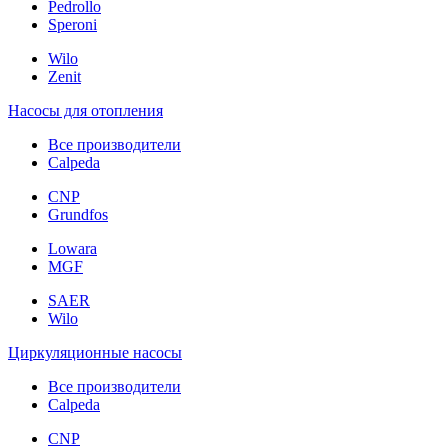
Pedrollo
Speroni
Wilo
Zenit
Насосы для отопления
Все производители
Calpeda
CNP
Grundfos
Lowara
MGF
SAER
Wilo
Циркуляционные насосы
Все производители
Calpeda
CNP