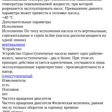
температура перекачиваемой жидкости, при которой
разрешается эксплуатировать насос. Превышение данного
параметра может привести к поломке насоса.
+40 °C
Дополнительные параметры
Исполнение
Исполнение
По типу исполнения насосы есть вертикальные,
горизонтальные и серии in-line (насосы располагающиеся на
одной линии)
вертикальное
Устройство
Устройство
Одноступенчатые насосы имеют одно рабочее
колесо, многоступенчатые - два и более. При этом их
принцип действия остается идентичным, улучшаются лишь
эксплуатационные характеристики - производительность и
напор.
одноступенчатый
Измельчитель
есть
Поплавок
нет
Частота вращения двигателя
Частота вращения двигателя
Физическая величина, равная
числу полных оборотов за единицу времени
2900 об/мин