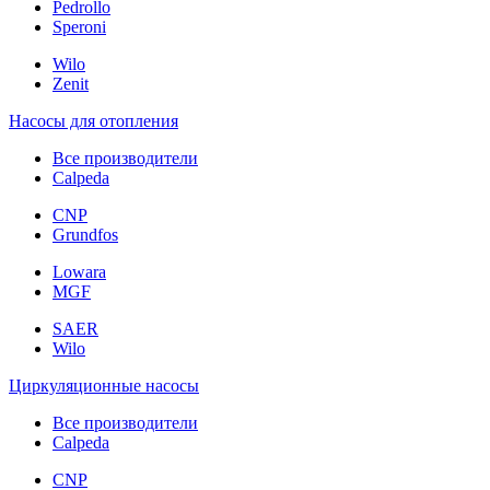
Pedrollo
Speroni
Wilo
Zenit
Насосы для отопления
Все производители
Calpeda
CNP
Grundfos
Lowara
MGF
SAER
Wilo
Циркуляционные насосы
Все производители
Calpeda
CNP