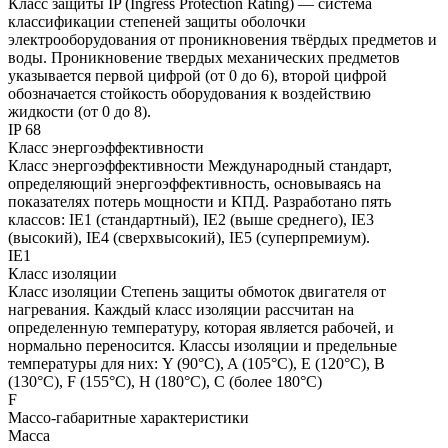
Класс защиты
IP (Ingress Protection Rating) — система
классификации степеней защиты оболочки
электрооборудования от проникновения твёрдых предметов и
воды. Проникновение твердых механических предметов
указывается первой цифрой (от 0 до 6), второй цифрой
обозначается стойкость оборудования к воздействию
жидкости (от 0 до 8).
IP 68
Класс энергоэффективности
Класс энергоэффективности
Международный стандарт,
определяющий энергоэффективность, основываясь на
показателях потерь мощности и КПД. Разработано пять
классов: IE1 (стандартный), IE2 (выше среднего), IE3
(высокий), IE4 (сверхвысокий), IE5 (суперпремиум).
IE1
Класс изоляции
Класс изоляции
Степень защиты обмоток двигателя от
нагревания. Каждый класс изоляции рассчитан на
определенную температуру, которая является рабочей, и
нормально переносится. Классы изоляции и предельные
температуры для них: Y (90°С), A (105°С), E (120°С), B
(130°С), F (155°С), H (180°С), C (более 180°С)
F
Массо-габаритные характеристики
Масса