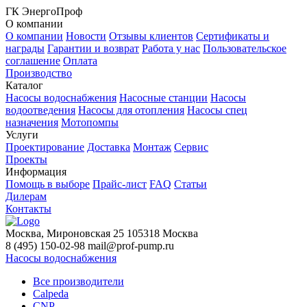
ГК ЭнергоПроф
О компании
О компании
Новости
Отзывы клиентов
Сертификаты и
награды
Гарантии и возврат
Работа у нас
Пользовательское
соглашение
Оплата
Производство
Каталог
Насосы водоснабжения
Насосные станции
Насосы
водоотведения
Насосы для отопления
Насосы спец
назначения
Мотопомпы
Услуги
Проектирование
Доставка
Монтаж
Сервис
Проекты
Информация
Помощь в выборе
Прайс-лист
FAQ
Статьи
Дилерам
Контакты
Москва, Мироновская 25
105318
Москва
8 (495) 150-02-98
mail@prof-pump.ru
Насосы водоснабжения
Все производители
Calpeda
CNP